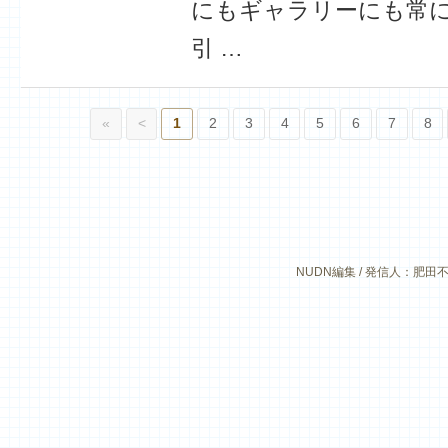
にもギャラリーにも常
引 …
«
<
1
2
3
4
5
6
7
8
NUDN編集 / 発信人：肥