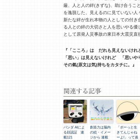
厳、人と人の絆(きずな)、助け合う
を逸脱した、見えるのに見ていない人
新たな絆が生れ本物の人としての付き
る人との絆の大切さと人を思いやる優
として原発人災事故の東日本大震災直後
『「こころ」は だれも見えないけれ
「思い」は見えないけれど 「思いや
その氣(原文は気)持ちをカタチに。』
関連する記事
パンダ AIによ
創造力は脳内
「ボーっと生
る顔認証 連
の絵・イメー
きてんじゃね
載121
ジから 連載
ーよ!」って過