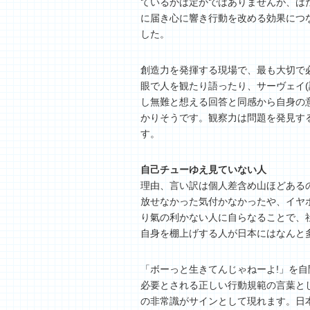
ているかは定かではありませんが、は
に届き心に響き行動を改める効果につ
した。
創造力を発揮する現場で、最も大切で
眼で人を観たり語ったり、サーヴェイ
し無難と想える回答と同感から自身の
かりそうです。観察力は問題を発見す
す。
自己チューゆえ見ていない人
理由、言い訳は個人差含め山ほどある
放せなかった気付かなかったや、イヤ
り氣の利かない人に自らなることで、
自身を棚上げする人が日本にはなんと多
「ボーっと生きてんじゃねーよ!」を
必要とされる正しい行動規範の言葉と
の非常識がサインとして現れます。日