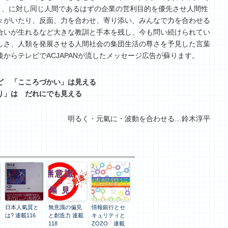
こと、に対し同じ人間であるはずの企業の営利目的を優先させ人間性
々がいたり、反面、力を合わせ、寄り添い、みんなで力を合わせる
合いが生れるなど大きな教訓と手本を残し、今も問い続けられてい
しさ、人類を発展させる人間社会の集団生活の尊さを予見した言葉
からテレビでACJAPANが流したメッセージ広告が蘇ります。
ど 「こころづかい」は見える
り」は だれにでも見える
明るく・元氣に・波動を合わせる…鈴木淳平
日本人氣質と
無意識の偏見
情報銀行とセ
は? 連載116
と創造力 連載
キュリティと
118
ZOZO 連載