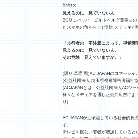
&nbsp;
見えるのに 見ていない人
BGMにバッハ・ゴルトベルグ変奏曲の
たスマホの角からヒビ割れステッキが
「歩行者の 不注意によって、視覚障
見えるのに 見ていない人。
その危険 見えていますか。」
(語り:草彅 剛)AC JAPANのコマー
(公益社団法人 埼玉県視覚障害者福祉協会
(ACJAPANとは、公益社団法人ACジャパン
様々なメディアを通した公共広告によ
り)
AC JAPANが近頃流している社会
す。
テレビを観ない若者が増加しているとい