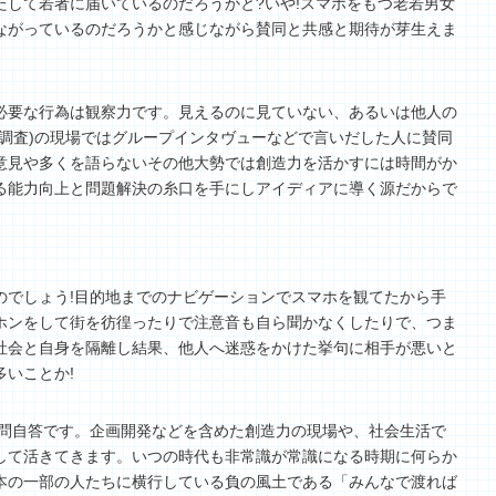
たして若者に届いているのだろうかと?いや!スマホをもつ老若男女
ながっているのだろうかと感じながら賛同と共感と期待が芽生えま
必要な行為は観察力です。見えるのに見ていない、あるいは他人の
(調査)の現場ではグループインタヴューなどで言いだした人に賛同
意見や多くを語らないその他大勢では創造力を活かすには時間がか
る能力向上と問題解決の糸口を手にしアイディアに導く源だからで
のでしょう!目的地までのナビゲーションでスマホを観てたから手
ホンをして街を彷徨ったりで注意音も自ら聞かなくしたりで、つま
社会と自身を隔離し結果、他人へ迷惑をかけた挙句に相手が悪いと
いことか!
自問自答です。企画開発などを含めた創造力の現場や、社会生活で
して活きてきます。いつの時代も非常識が常識になる時期に何らか
本の一部の人たちに横行している負の風土である「みんなで渡れば