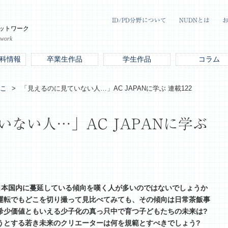
ID/PD分野について
NUDNとは
ットワーク
twork
科情報
卒業生作品
学生作品
コラム
こ
「見えるのに見ていない人…」AC JAPANに学ぶ 連載122
ない人…」AC JAPANに学ぶ
日本国内に蔓延している傾向を嘆く人が多いのではないでしょうか
運転でもどこを切り撮って見比べてみても、その傾向は日常茶飯事
希少価値ともいえる少子化の真っ只中で育つ子どもたちの未来は?
うとする若き未来のクリエーターは何を規範とすべきでしょう?