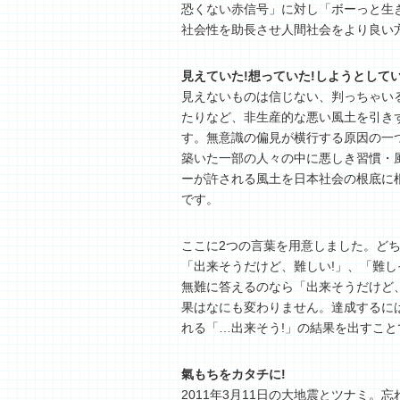
恐くない赤信号」に対し「ボーっと生
社会性を助長させ人間社会をより良い
見えていた!想っていた!しようとしてい
見えないものは信じない、判っちゃい
たりなど、非生産的な悪い風土を引き
す。無意識の偏見が横行する原因の一
築いた一部の人々の中に悪しき習慣・
ーが許される風土を日本社会の根底に
です。
ここに2つの言葉を用意しました。ど
「出来そうだけど、難しい!」、「難し
無難に答えるのなら「出来そうだけど、
果はなにも変わりません。達成するに
れる「…出来そう!」の結果を出すこ
氣もちをカタチに!
2011年3月11日の大地震とツナミ