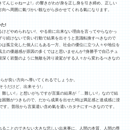
きてんじゃねーよ!」の響きがわが身を正し身を引き締め、正しい
方向へ周囲に氣づかい観ながら歩かせてくれる氣になります。
た!
るけどやめられない!、やる前に出来ない理由を言ってやらなかっ
ずり続けないで良い行動で結果を出そうと意識転換すべきなので
つは孤立化した個人にもある一方、社会の優位に立つ人々や地位を
風土の優越感が原因の多くではと思いませんか?身勝手で自己チュ
根深く岩盤のように無敵を誇り凌駕がする人々から変わるべきなの
ちらが良い方向へ導いてくれるでしょうか。
そうだけど、出来そう!」
難しい!」と想いがちですが言葉の結果が「…難しい!」なので結
は困難がつきもので、だから成果を出せた時は満足感と達成感に浸
とです。普段から言葉遣い含め氣を遣いカタチにすべきなのです。
。忘れることのできない大きな悲しい出来事に、人間の本質、人間の尊