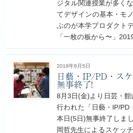
ジタル関連授業が多く
てデザインの基本・モ
ぶのが本学プロダクトデザ
「一枚の板から〜」2019
2018年8月5日
日藝・IP/PD・スケ
無事終了!
8月3日(金)より日芸・
行われた「日藝・IP/P
本日(5日)無事終了しま
岡哲先生によるスケッ