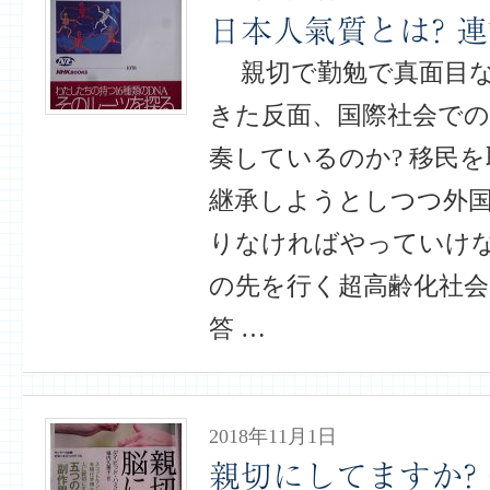
日本人氣質とは? 連載
親切で勤勉で真面目な
きた反面、国際社会での
奏しているのか? 移民
継承しようとしつつ外
りなければやっていけな
の先を行く超高齢化社
答 …
2018年11月1日
親切にしてますか? 