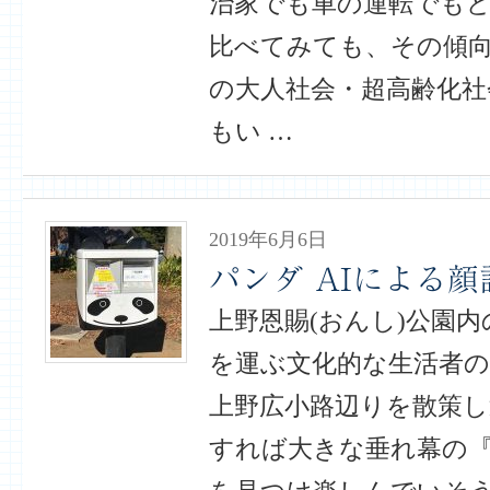
治家でも車の運転でも
比べてみても、その傾向
の大人社会・超高齢化社
もい …
2019年6月6日
パンダ AIによる顔
上野恩賜(おんし)公園
を運ぶ文化的な生活者
上野広小路辺りを散策し
すれば大きな垂れ幕の