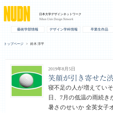
日本大学デザインネットワーク
Nihon Univ Design Network
藝術学部情報
デザイン学科情報
卒業生作品
トップページ
鈴木 淳平
2019年8月5日
笑顔が引き寄せた
寝不足の人が増えていそ
日、7月の低温の雨続き
暑さのせいか 全英女子