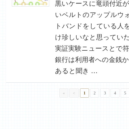
黒いケースに竜頭付近
いベルトのアップルウ
トバンドをしている人
け珍しいなと思ってい
実証実験ニュースとで符
銀行は利用者への金銭
あると聞き …
«
<
1
2
3
4
5