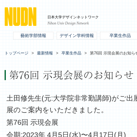
日本大学デザインネットワーク
Nihon Univ Design Network
藝術学部情報
デザイン学科情報
卒業生作品
トップページ
最新情報
卒業生作品
第76回 示現会展のお知ら
第76回 示現会展のお知らせ
土田修先生
(
元
:
大学院非常勤講師
)
がご出
展
のご案内をいただきました。
第76回 示現会展
会期:2023年 4月5日(水)〜4月17日(月)