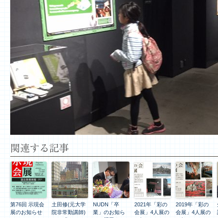
関連する記事
第76回 示現会
土田修(元大学
NUDN「卒
2021年「彩の
2019年「彩の
展のお知らせ
院非常勤講師)
業」のお知ら
会展」4人展の
会展」4人展の