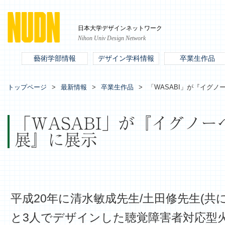
日本大学デザインネットワーク
Nihon Univ Design Network
藝術学部情報
デザイン学科情報
卒業生作品
トップページ
最新情報
卒業生作品
「WASABI」が『イグ
「WASABI」が『イグノ
展』に展示
平成20年に清水敏成先生/土田修先生(共
と3人でデザインした聴覚障害者対応型