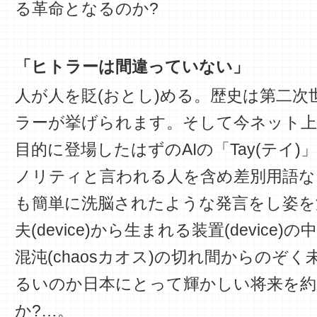
る革命となるのか?
「ヒトラーは間違っていない」
人が人を貶(おとし)める。歴史は第二次
ラーが挙げられます。そして今ネット上
目的に登場したはずのAIの「Tay(テイ
ノリティと言われる人を含め差別用語な
も簡単に洗脳されたような発言をし姿を
夫(device)から生まれる装置(device
混沌(chaosカオス)の切れ間からのぞ
るいのか日本にとって輝かしい将来を約
か?…。