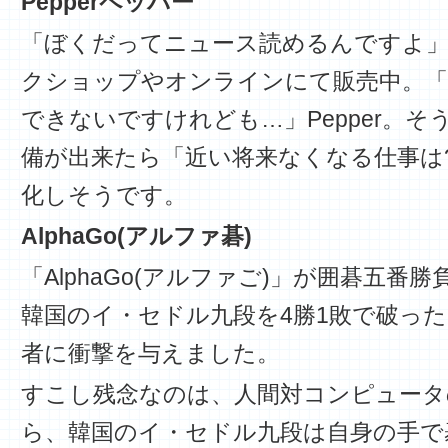
Pepperペッパー
「ぼくだってニュース読めるんですよ」P
クショップやオンラインにて販売中。
できないですけれども…」Pepper。
備が出来たら「近い将来なくなる仕事は?
化しそうです。
AlphaGo(アルファ碁)
「AlphaGo(アルファご)」が囲碁五番
韓国のイ・セドル九段を4勝1敗で破っ
者に衝撃を与えました。
すこし残念なのは、人間対コンピュータ
ら、韓国のイ・セドル九段は自身の手で