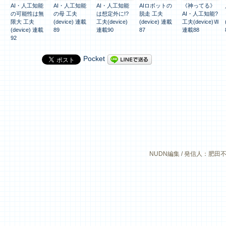
AI・人工知能
AI・人工知能
AI・人工知能
AIロボットの
《神ってる》
の可能性は無
の母 工夫
は想定外に!?
脱走 工夫
AI・人工知能?
限大 工夫
(device) 連載
工夫(device)
(device) 連載
工夫(device)Ⅶ
(device) 連載
89
連載90
87
連載88
92
Pocket
NUDN編集 / 発信人：肥