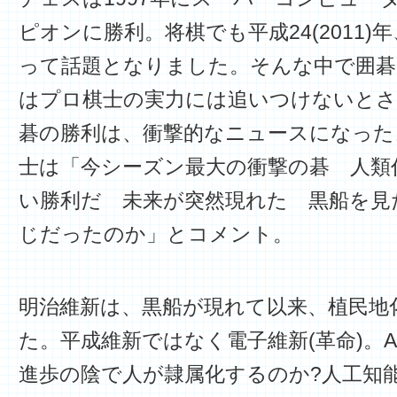
ピオンに勝利。将棋でも平成24(2011
って話題となりました。そんな中で囲碁
はプロ棋士の実力には追いつけないとさ
碁の勝利は、衝撃的なニュースになった
士は「今シーズン最大の衝撃の碁 人類
い勝利だ 未来が突然現れた 黒船を見
じだったのか」とコメント。
明治維新は、黒船が現れて以来、植民地
た。平成維新ではなく電子維新(革命)。
進歩の陰で人が隷属化するのか?人工知