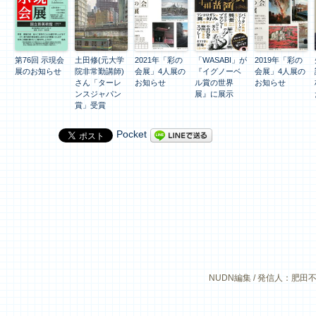
第76回 示現会
土田修(元大学
2021年「彩の
「WASABI」が
2019年「彩の
展のお知らせ
院非常勤講師)
会展」4人展の
『イグノーベ
会展」4人展の
さん「ターレ
お知らせ
ル賞の世界
お知らせ
ンスジャパン
展』に展示
賞」受賞
Pocket
NUDN編集 / 発信人：肥