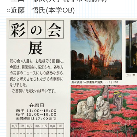
○近藤 悟氏(本学OB)