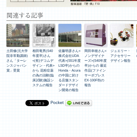
関連する記事
土田修(元大学
相田竜男(S40
佐藤明彦さん<
岡田幸穂さん<
ジュエリー・
院非常勤講師)
年度卒)さん
株式会社UDA
ノンデザイナ
アクセサリー
さん「ターレ
<(有)デコムデ
代表>(S51年度
ーズ>(S40年度
デザイン報告
ンスジャパン
ザイン・代表>
LSD卒)からの
卒)からの 最近
賞」受賞
から 花粉症薬
Honda・Acura
作品(ファイン
の為の治験(臨
の中国に於け
サーボプレス
床試験)施設シ
る店舗スタン
EX-100FB)の
ステムの報告
ダードデザイ
報告
ン開発の報告
Pocket