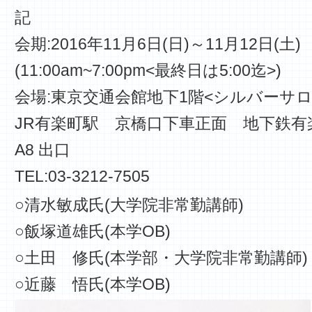
記
会期:2016年11月6日(日)～11月12日(土)
(11:00am~7:00pm<最終日は5:00迄>)
会場:東京交通会館地下1階<シルバーサロ
JR有楽町駅 京橋口下車正面 地下鉄有
A8 出口
TEL:03-3212-7505
○清水敏成氏(大学院非常勤講師)
○飯塚道雄氏(本学OB)
○土田 修氏(本学部・大学院非常勤講師)
○近藤 悟氏(本学OB)