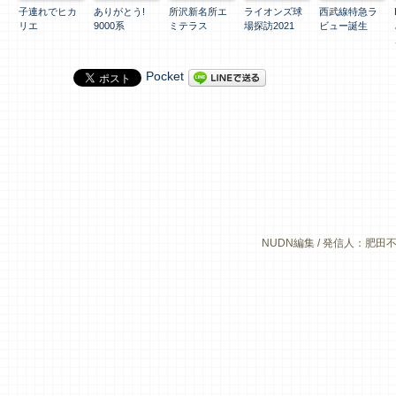
子連れでヒカ
ありがとう!
所沢新名所エ
ライオンズ球
西武線特急ラ
リエ
9000系
ミテラス
場探訪2021
ビュー誕生
Pocket
NUDN編集 / 発信人：肥