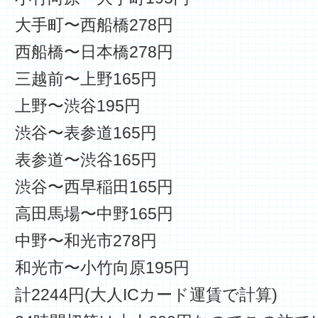
大手町〜西船橋278円
西船橋〜日本橋278円
三越前〜上野165円
上野〜渋谷195円
渋谷〜表参道165円
表参道〜渋谷165円
渋谷〜西早稲田165円
高田馬場〜中野165円
中野〜和光市278円
和光市〜小竹向原195円
計2244円(大人ICカード運賃で計算)