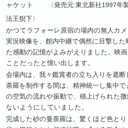
〈発売元:東北新社1997年
法王猊下〉
かつてラフォーレ原宿の場内の無人カメ
実況映像を、館内中継で偶然に目撃した
た感動の記憶がよみがえりました。映画
ことだったと憶い出します。
会場内は、我々鑑賞者の立ち入りを遮断
荼羅を制作する間は、精神統一し集中で
の空気の流れや振動で、積上げられた微
ないようにしていました。
完成した砂の曼荼羅は、驚くほど色とり