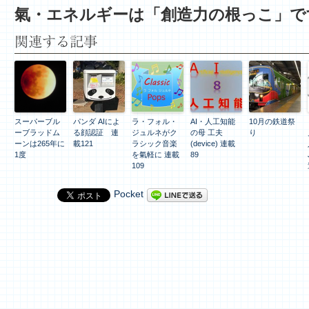
氣・エネルギーは「創造力の根っこ」で
関連する記事
スーパーブル
パンダ AIによ
ラ・フォル・
AI・人工知能
10月の鉄道祭
ーブラッドム
る顔認証 連
ジュルネがク
の母 工夫
り
ーンは265年に
載121
ラシック音楽
(device) 連載
1度
を氣軽に 連載
89
109
Pocket