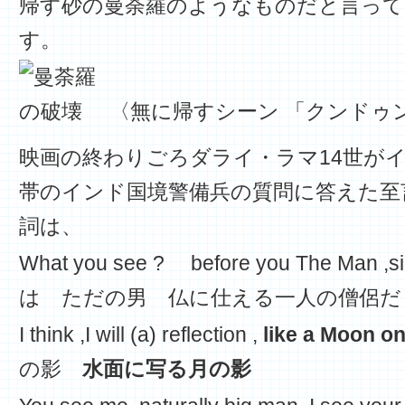
帰す砂の曼荼羅のようなものだと言っ
す。
〈無に帰すシーン 「クンドゥ
映画の終わりごろダライ・ラマ14世が
帯のインド国境警備兵の質問に答えた至
詞は、 字
What you see ? before you The Man
は ただの男 仏に仕える一人の僧侶だ
I think ,I will (a) reflection ,
like a Moon o
の影
水面に写る月の影