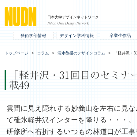
日本大学デザインネットワーク
Nihon Univ Design Network
藝術学部情報
デザイン学科情報
卒業生作品
トップページ
コラム
清水教授のデザインコラム
「軽井沢・3
「軽井沢・31回目のセミナ
載49
雲間に見え隠れする妙義山を左右に見な
て碓氷軽井沢インターを降りる・・・。
研修所へ右折するいつもの林道口が工事