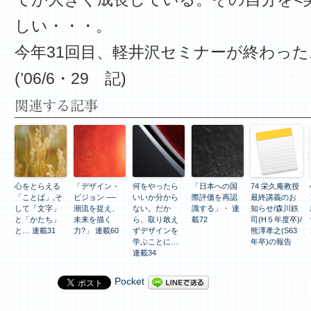
しい・・・。
今年31回目、軽井沢セミナーが終わった
(’06/6・29 記)
関連する記事
心をとらえる
「デザイン・
何をやったら
「日本への国
74 栄久庵教授
「ことば」,そ
ビジョン —-
いいか分から
際評価を再認
最終講義のお
して「文字」
潮流を捉え、
ない。だか
識する」・ 連
知らせ/森川鉄
と「かたち」
未来を描く
ら、取り敢え
載72
司(H５年度卒)/
と… 連載31
力?」 連載60
ずデザインを
熊澤孝之(S63
学ぶことに…
年卒)の報告
連載34
Pocket