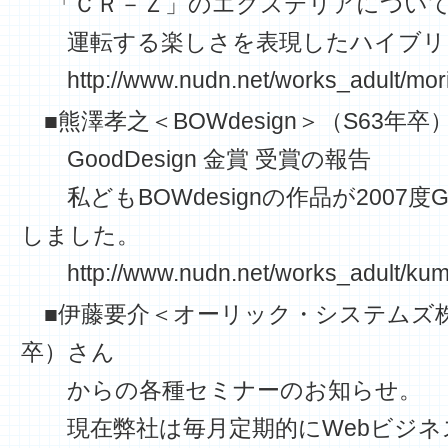
「ＣＲ－Ｚ」のエクステリアについて
運転する楽しさを表現したハイブリ
http://www.nudn.net/works_adult/m
■熊澤孝之＜BOWdesign＞（S63年
GoodDesign 金賞 受賞の報告
私どもBOWdesignの作品が2007度Go
しました。
http://www.nudn.net/works_adult/kum
■伊藤要介＜オーリック・システムズ株
卒）さん
からの各種セミナーのお知らせ。
現在弊社は毎月定期的にWebビジネ