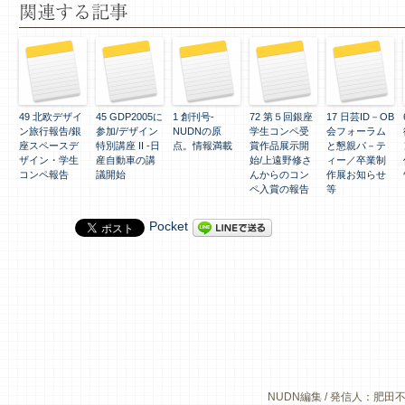
関連する記事
49 北欧デザイ
45 GDP2005に
1 創刊号-
72 第５回銀座
17 日芸ID－OB
ン旅行報告/銀
参加/デザイン
NUDNの原
学生コンペ受
会フォーラム
座スペースデ
特別講座 II -日
点。情報満載
賞作品展示開
と懇親パ－テ
ザイン・学生
産自動車の講
始/上遠野修さ
ィー／卒業制
コンペ報告
議開始
んからのコン
作展お知らせ
ペ入賞の報告
等
Pocket
NUDN編集 / 発信人：肥