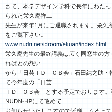
さて、本学デザイン学科で長年にわたっ
られた栄久庵祥二
先生が来年1月にご退職されます。栄久
をご覧下さい。
www.nudn.net/idroom/ekuan/index.html
栄久庵先生の最終講義は広く同窓生の方
ればとの想い
から「日芸ＩＤ－ＯＢ会」石田純之助・
て今年度の「日芸
ＩＤ－ＯＢ会」とする予定でおります。
NUDN-HPにて改めて
お知らせいたしますので皆様、ふるっ