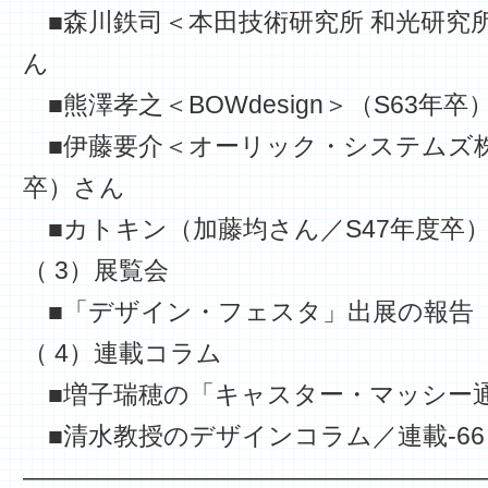
■森川鉄司＜本田技術研究所 和光研究
ん
■熊澤孝之＜BOWdesign＞（S63年卒
■伊藤要介＜オーリック・システムズ株
卒）さん
■カトキン（加藤均さん／S47年度卒
（ 3）展覧会
■「デザイン・フェスタ」出展の報告
（ 4）連載コラム
■増子瑞穂の「キャスター・マッシー通信
■清水教授のデザインコラム／連載-66
——————————————————