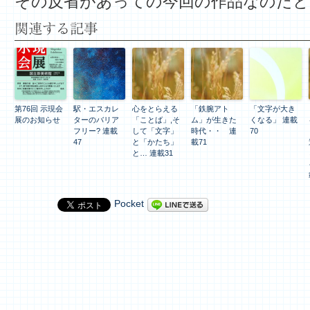
その反省があっての今回の作品なのだと
関連する記事
第76回 示現会
駅・エスカレ
心をとらえる
「鉄腕アト
「文字が大き
展のお知らせ
ターのバリア
「ことば」,そ
ム」が生きた
くなる」 連載
フリー? 連載
して「文字」
時代・・ 連
70
47
と「かたち」
載71
と… 連載31
Pocket