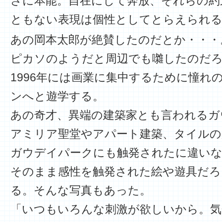
さに本能。自在にして奔放、それらの約
ともない表現は個性としてとらえられる
あの岡本太郎が絶賛したのだとか・・・
ピカソのようだと周辺でも囃したのだろ
1996年には画業に集中するために憧れ
ンへと遊学する。
あの奇才、異端の建築家とも言われるガ
アミリア聖堂やアパート建築、タイルの
ガウデイパークにも触発されたに違い
そのまま感性を触発された絵や遊具だろ
る。そんな写真もあった。
「いつもいろんな刺激が欲しいから。気