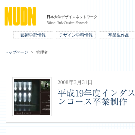
日本大学デザインネットワーク
Nihon Univ Design Network
藝術学部情報
デザイン学科情報
卒業生作品
トップページ
管理者
2008年3月31日
平成19年度インダ
ンコース卒業制作