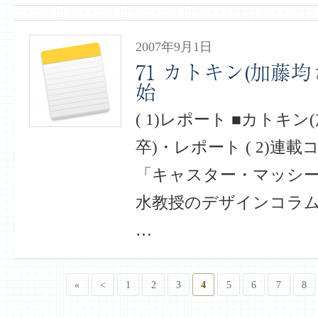
2007年9月1日
71 カトキン(加藤
始
( 1)レポート ■カトキン
卒)・レポート ( 2)連
「キャスター・マッシー通
水教授のデザインコラム/
…
«
<
1
2
3
4
5
6
7
8