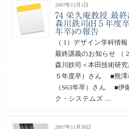
2007年12月1日
74 栄久庵教授 最
森川鉄司(H５年度卒)
年卒)の報告
（ 1）デザイン学科情
最終講義のお知らせ （ 
森川鉄司＜本田技術研究
５年度卒）さん ■熊澤孝之
（S63年卒）さん ■
ク・システムズ …
2007年11月30日