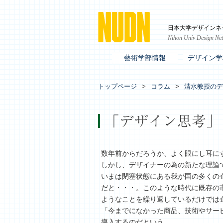
日本大学デザインネ
Nihon Univ Design Ne
藝術学部情報
デザイン学
トップページ
コラム
清水教授のデ
「デザイン思考」と
数年前からだろうか、よく眼にし耳に
しかし、デザイナーの為の新たな理論
いまは閉塞状態にある我が国の多くの
だと・・・。このような時代に既存の
ようなことを繰り返しているだけでは
「今までになかった商品、技術やサー
導入するのだという。