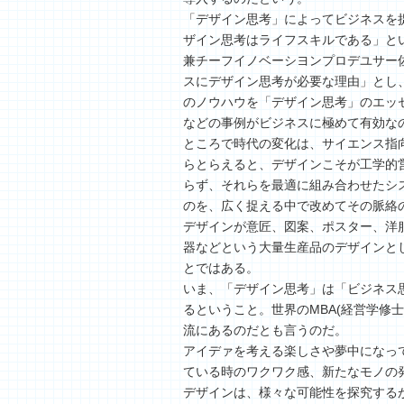
「デザイン思考」によってビジネスを
ザイン思考はライフスキルである」とい
兼チーフイノベーシヨンプロデユサー
スにデザイン思考が必要な理由」とし、
のノウハウを「デザイン思考」のエッセ
などの事例がビジネスに極めて有効な
ところで時代の変化は、サイエンス指
らとらえると、デザインこそが工学的
らず、それらを最適に組み合わせたシ
のを、広く捉える中で改めてその脈絡
デザインが意匠、図案、ポスター、洋
器などという大量生産品のデザインと
とではある。
いま、「デザイン思考」は「ビジネス
るということ。世界のMBA(経営学修
流にあるのだとも言うのだ。
アイデァを考える楽しさや夢中になっ
ている時のワクワク感、新たなモノの
デザインは、様々な可能性を探究する