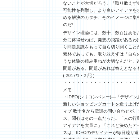
ないことが大切だろう。「取り敢えず
可能性を列挙し、より良いアイデァを
める解決のカタチ、そのイメージに集
のだ!
デザイン理論には、数十、数百はある
分に体得せねば、発想の飛躍があるわ
り問題意識をもって自ら切り開くこと
素朴であっても、取り敢えずは「自ら
うな体験の積み重ねが大切なんだと、
問題がある。問題があれば答えとなる
( 2017/1・2 記 )
・・・・・・・・・・・・・・・・・
メモ:
・IDEO(シリコンバレー)—「デザイ
新しいショッピングカートを造り上げ
ィブ 数十名から電話の問い合わせが
ス、関心はその一点だった。「人の行
アイデアを大量に」「これと決めたア
スは、IDEOのデザイナーが毎日繰り