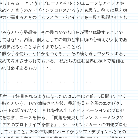
やってみる!」というアプローチから多くのユニークなアイデアや
求めると言うのがデザインプロセスだろうとも思う。徐々に見え始
中力が高まるときの「ヒラメキ」がアイデアを一段と飛躍させるも
だろうという発想法、その幾つかでも自らが選び体験することで十
けではない。勿論、個人としての知力と常日頃の心構えが大切であ
が必要だろうことは言うまでもないことだ。
の眼や手を使い、なにかをつくる」。その繰り返しワクワクするよ
改めて考えさせられてもいる。 私たちの住む世界は様々で複雑な
ものは必ずあるもの・・・。
・・・・・・・・・・・・・・・・・・・・・・
ン思考」で注目されるようになったのは15年ほど前、5日間で、全く
た時だという。TVで放映された後、番組を見た企業のエグゼクテ
。カートの話ではなく、それを生み出したイノベーシヨンのプロセ
動を観察、ニーズを探る」「問題を発見しブレン ストーミングで
イデアのプロトタイプを作る」、ショッピングカートの開発プロセ
返していること。2000年以降にハードからソフトデザインへとその