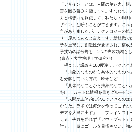
「デザイン」とは、人間の創造力、構
善を図る営みを指します。すなわち、
力と構想力を駆使して、私たちの周囲
ザイン」と呼ぶことができます。これ
向がありましたが、テクノロジーの観
り、原点であると言えます。新組織で
勢を重視し、創造性が要求され、構成要素
学技術の諸分野を、1つの専攻領域と
(慶応・大学院理工学研究科)
・望ましい議論も180度違う。(それ
―「抽象的なものから具体的なものへ
を分解していく方法―欧米など
―「具体的なことから抽象的なことへ
を!」―カードに情報を書きグルーピン
・「人間が主体的に学んでいけるのは
からだ。ラボでは何かを作ってこそと
デアを大量に出す」――ブレインスト
える。失敗を恐れず「アウトプット」
討」、一気にゴールを目指さない、強み