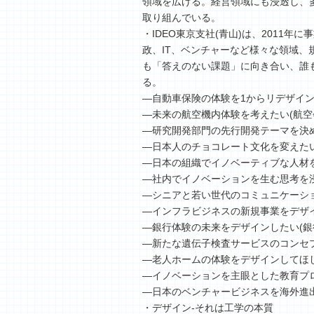
領域を広げる。経営領域にも浸透し、
取り組んでいる。
・IDEO東京支社(青山)は、2011
政、IT、ベンチャーなど様々な領域
も「答えのない課題」に向き合い、誰
る。
―自動車保険の体験を1からリデザイン
―未来の航空機内体験を考えたい(航空
―研究開発部門の先行開発テーマを決め
―日本人のチョコレート文化を変えたい
―日本の組織でイノベーティブな人材を
―社内でイノベーションを生む思考を浸
―シニアと若い世代のコミュニケーショ
―インフラビジネスの新規事業をデザイ
―銀行体験の未来をデザインしたい(銀
―新たな遺伝子検査サービスのコンセプ
―老人ホームの体験をデザインしてほし
―イノベーションを主眼とした教育プロ
―日本のベンチャービジネスを海外進出
・デザイン-それは工学の本質