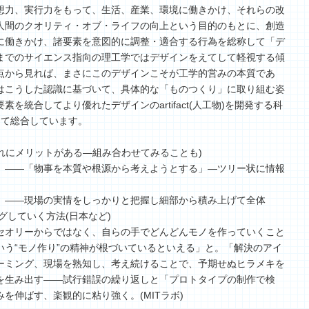
想力、実行力をもって、生活、産業、環境に働きかけ、それらの改
人間のクオリティ・オブ・ライフの向上という目的のもとに、創造
に働きかけ、諸要素を意図的に調整・適合する行為を総称して「デ
までのサイエンス指向の理工学ではデザインをえてして軽視する傾
点から見れば、まさにこのデザインこそが工学的営みの本質であ
はこうした認識に基づいて、具体的な「ものつくり」に取り組む姿
を統合してより優れたデザインのartifact(人工物)を開発する科
して総合しています。
ぞれにメリットがある―組み合わせてみることも)
」――「物事を本質や根源から考えようとする」―ツリー状に情報
」――現場の実情をしっかりと把握し細部から積み上げて全体
グしていく方法(日本など)
セオリーからではなく、自らの手でどんどんモノを作っていくこと
いう“モノ作り”の精神が根づいているといえる」と。「解決のアイ
ーミング、現場を熟知し、考え続けることで、予期せぬヒラメキを
を生み出す――試行錯誤の繰り返しと「プロトタイプの制作で検
を伸ばす、楽観的に粘り強く。(MITラボ)