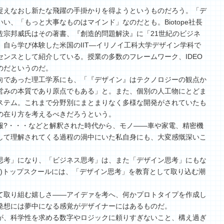
捉えなおし新たな飛躍の手掛かりを得ようというものだろう。「デ
い、「もっと大事なものはマインド」なのだとも。Biotope社長
佐宗邦威氏はその著書、『創造的問題解決』に「21世紀のビジネ
自ら学び体験した米国のIIT―イリノイ工科大学デザイン学科で
ンスとして紹介している。授業の多数のフレームワーク、IDEO
のだというのだ。
向であった理工学系にも、「『デザイン』はテクノロジーの観点か
営みの本質であり原点でもある」と。また、個別の人工物にとどま
ステム。これまで分野別にまとまりなく多様な開発がされていたも
の在り方を考えるべきだろうという。
服?・・・などと解釈された時代から、モノ――車や家電、精密機
して理解されてくる過程の渦中にいた私自身にも、大変感慨深いこ
思考」になり、「ビジネス思考」は、また「デザイン思考」にもな
士)トップスクールには、「デザイン思考」を教育として取り込む潮
て取り組む嬉しさ――アイデァを考へ、何かプロトタイプを作成し
発想には夢中になる感覚がデザイナーにはあるものだ。
が、科学性を求める数字やロジックに頼りすぎないこと、構え過ぎ