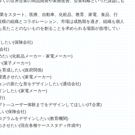
多くの世界企業の商品開発や業務改善、企業戦略といった課題にも
年に事業をスタート。医療、自動車、化粧品、教育、家電、食品、行
、規模の組織とコラボレーション。市場は成熟期を過ぎ、組織も個人
も見たことのないものを創ることを求められる場面が急増してい
したい(保険会社)
会社)
たい(化粧品メーカー・家電メーカー)
(菓子メーカー)
育成したい(政府関係)
透させたい(家電メーカー)
ンの新たな形をデザインしたい(通信会社)
ンしたい(家電メーカー)
行)
ト―ユーザー体験までをデザインしてほしい(IT企業)
い(保険会社)
グラムをデザインしたい(教育機関)
させたい(現在各種ケーススタディ作成中)