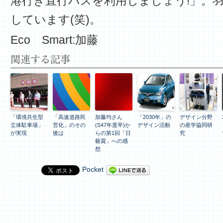
港行き直行バスを利用しましょう!」。
しています(笑)。
Eco Smart:加藤
関連する記事
「環境共生型
「高速道路民
加藤均さん
「2030年」の
デザイン分野
立体駐車場」
営化」のその
(S47年度卒)か
デザイン活動
の産学協同研
が実現
後は
らの第1回「日
究
藝賞」への感
想
Pocket