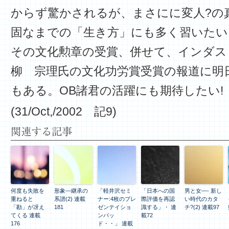
からず驚かされるが、まさにに変人?の
固なまでの「生き方」にも多く習いたい
その文化勲章の受賞、併せて、インダス
柳 宗理氏の文化功労賞受賞の報道に明
もある。OB諸君の活躍にも期待したい!
(31/Oct,/2002 記9)
関連する記事
何度も失敗を
形象―継承の
「軽井沢セミ
「日本への国
男と女—- 新し
重ねると
系譜(2) 連載
ナー:4枚のプレ
際評価を再認
い時代のカタ
「勘」が冴え
181
ゼンテイショ
識する」・ 連
チ?(2) 連載97
てくる 連載
ンパッ
載72
176
ド・・」 連載