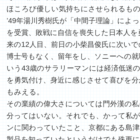
ほころび優しい気持ちにさせられるも
’49年湯川秀樹氏が「中間子理論」によ
を受賞、敗戦に自信を喪失した日本人を
来の12人目、前日の小柴昌俊氏に次い
博士号もなく、留年をし、ソニーへの就
いう43歳のサラリーマンには経済低迷
を勇気付け、身近に感じさせて喜びを分
もみえる。
その業績の偉大さについては門外漢の私
分ってはいない。それでも、かって私が
ンに関わっていたこと、京都にある島津
製品を知っていたというだけでも殊更