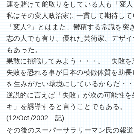
運を賭けて舵取りをしている人も「変人
私はその変人政治家に一貫して期待して
「変人?」とはまた、鬱積する常識を突
志の人でも有り、優れた芸術家、デザイ
もあった。
果敢に挑戦してみよう・・・。 失敗を
失敗を恐れる事が日本の模倣体質を助長
を生みがたい環境にしているからだ・・
逆説的に言えば「失敗」が次の可能性を
キ」を誘導すると言うことでもある。
(12/Oct,/2002 記)
その後のスーパーサラリーマン氏の報道