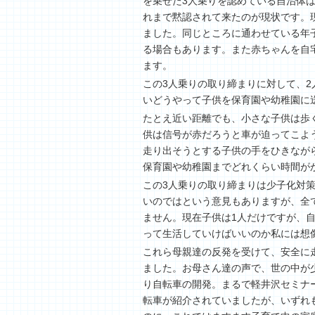
を乗せた3人乗りを認めている自治体
れまで黙認されて来たのが現状です。
ました。同じところに通わせている年
る場合もあります。また赤ちゃんを自
ます。
この3人乗りの取り締まりに対して、
いどうやって子供を保育園や幼稚園に
たとえ近い距離でも、小さな子供は歩
供は信号が赤だろうと車が迫ってこよ
走り出そうとする子供の手をひきなが
保育園や幼稚園までどれくらい時間が
この3人乗りの取り締まりは少子化対
いのではという意見もありますが、全
ません。現在子供は1人だけですが、
って生活していけばいいのか私には想
これら母親達の反発を受けて、安全に
ました。お母さん達の声で、世の中が
り自転車の開発。まるで軽井沢セミナ
転車が紹介されていましたが、いずれ