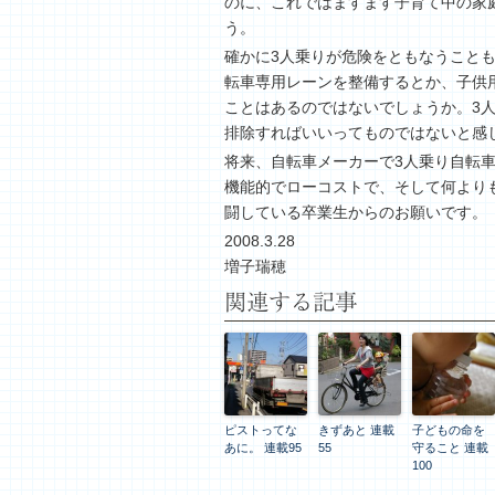
のに、これではますます子育て中の家
う。
確かに3人乗りが危険をともなうこと
転車専用レーンを整備するとか、子供
ことはあるのではないでしょうか。3
排除すればいいってものではないと感
将来、自転車メーカーで3人乗り自転
機能的でローコストで、そして何より
闘している卒業生からのお願いです。
2008.3.28
増子瑞穂
関連する記事
ピストってな
きずあと 連載
子どもの命を
あに。 連載95
55
守ること 連載
100