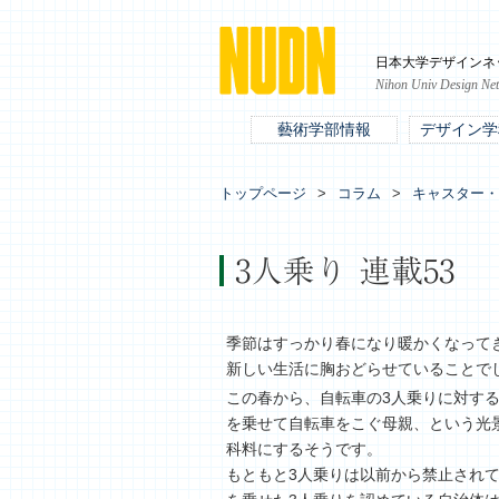
日本大学デザインネ
Nihon Univ Design Ne
藝術学部情報
デザイン学
トップページ
コラム
キャスター・
3人乗り 連載53
季節はすっかり春になり暖かくなって
新しい生活に胸おどらせていることで
この春から、自転車の3人乗りに対す
を乗せて自転車をこぐ母親、という光
科料にするそうです。
もともと3人乗りは以前から禁止され