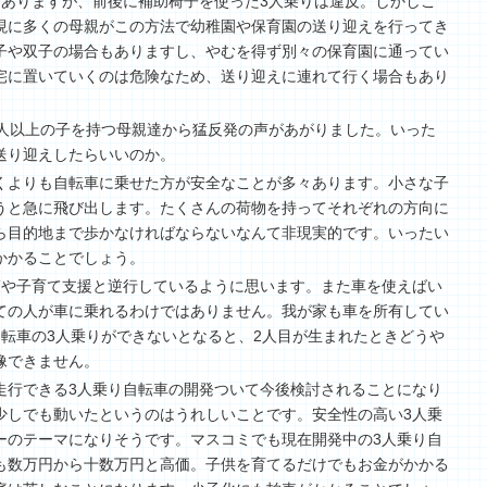
はありますが、前後に補助椅子を使った3人乗りは違反。しかしこ
現に多くの母親がこの方法で幼稚園や保育園の送り迎えを行ってき
子や双子の場合もありますし、やむを得ず別々の保育園に通ってい
宅に置いていくのは危険なため、送り迎えに連れて行く場合もあり
2人以上の子を持つ母親達から猛反発の声があがりました。いった
送り迎えしたらいいのか。
くよりも自転車に乗せた方が安全なことが多々あります。小さな子
うと急に飛び出します。たくさんの荷物を持ってそれぞれの方向に
ら目的地まで歩かなければならないなんて非現実的です。いったい
かかることでしょう。
策や子育て支援と逆行しているように思います。また車を使えばい
ての人が車に乗れるわけではありません。我が家も車を所有してい
自転車の3人乗りができないとなると、2人目が生まれたときどうや
像できません。
走行できる3人乗り自転車の開発ついて今後検討されることになり
少しでも動いたというのはうれしいことです。安全性の高い3人乗
ーのテーマになりそうです。マスコミでも現在開発中の3人乗り自
も数万円から十数万円と高価。子供を育てるだけでもお金がかかる