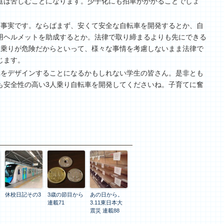
庭は苦しむことになります。少子化にも拍車がかかることでしょ
も事実です。ならばまず、安くて安全な自転車を開発するとか、自
用ヘルメットを助成するとか。法律で取り締まるよりも先にできる
人乗りが危険だからといって、様々な事情を考慮しないまま法律で
じます。
車をデザインすることになるかもしれない学生の皆さん。是非とも
も安全性の高い3人乗り自転車を開発してくださいね。子育てに奮
休校日記その3
3歳の節目から
あの日から。
連載71
3.11東日本大
震災 連載88