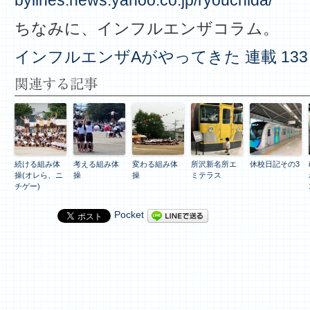
bylines.news.yahoo.co.jp/ryouchida/
ちなみに、インフルエンザコラム。
インフルエンザAがやってきた 連載 133
関連する記事
続ける組み体
考える組み体
変わる組み体
所沢新名所エ
休校日記その3
操(オレら、ニ
操
操
ミテラス
チゲー)
Pocket