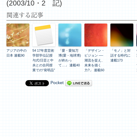
(2003/10・2 記)
関連する記事
アジアの中の
54 17年度芸術
「愛・愛知万
「デザイン・
「モノ」と対
日本 連載90
学部学位記授
博(愛・地球博)
ビジョン —-
話する時代に
与式/日芸と中
が終わっ
潮流を捉え、
連載173
央との合同授
て…」 連載40
未来を描く
業での“発明品”
力?」 連載60
Pocket