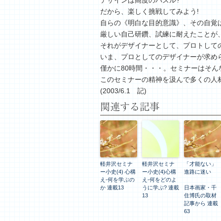
デザインは高度のパズル?
だから、楽しく挑戦してみよう!
自らの《明白な目的意識》、その自覚
厳しい自己研鑽、試練に耐えたことが
それがデザイナーとして、プロトして
いま、プロとしてのデザイナーが求め
僅かに80時間・・・。セミナーはそん
このセミナーの精神を汲んで多くの人
(2003/6.1 記)
関連する記事
軽井沢セミナ
軽井沢セミナ
「才能ない」
ー小史(4) 心構
ー小史(4)心構
進路に迷い
え-何を学ぶの
え-何をどのよ
か 連載13
うに学ぶ? 連載
日本画家・千
13
住博氏の取材
記事から 連載
63