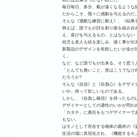
毎日毎日、多分、氣が遠くなるような
だからこそ、我々に感動を与えるのだ
そんな《過酷な練習に耐え》、《結果
例えば、誰でもが詩を創り曲を組み合
え、喜びを与えるもの、とはならない
幼児も老人も絵を楽しみ、描く事が出
新製品のデザインを依頼したいが金が
く。
など、など誰でもが出来る。そう思う
「とんでも無いこと。形はこうでなけ
だろうか?
そんな《自信》と《自負心》をデザイ
いや、持って欲しいものである。
しかし、《自負し確信》を持ったもの
デザイナーとしての適性のいかが問わ
「カタチ」に責任をもつデザイナーで
もない。
はモノとして存在する物体の最終の《
生活の場に具現化され、《機能するモ