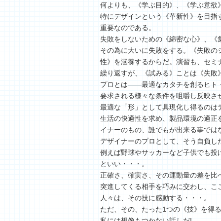
何よりも、《学ぶ目的》、《学ぶ意欲
特にデザインという《革新性》を目指
重要なのである。
失敗をしないための《綿密な心》、《
その為に大いに失敗をする。《失敗の
性》を涵養するからだ。演習も、セミ
繰り返すが、《試みる》ことは《失敗
プロとは――最適なカタチを創るヒト
要求される様々な条件を咀嚼し反映さ
最適な「形」として具現化し得るのは
生活の快適性を求め、製品環境の適正
イナーのもの、誰でもが出来る事では
デザイナーのプロとして、そう自負した
例えば野球やサッカーなど子供でも投
といい・・・。
正確さ、確実さ、その運動量の差を比
突進してくる相手を巧みに交わし、こ
人々は、その技に感動する・・・。
ただ、その、たった1つの《技》を得
私には想像もつかない話しだ!