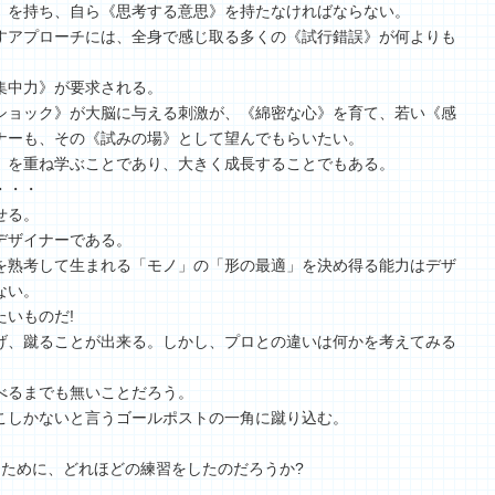
》を持ち、自ら《思考する意思》を持たなければならない。
すアプローチには、全身で感じ取る多くの《試行錯誤》が何よりも
集中力》が要求される。
ショック》が大脳に与える刺激が、《綿密な心》を育て、若い《感
ナーも、その《試みの場》として望んでもらいたい。
》を重ね学ぶことであり、大きく成長することでもある。
・・・
せる。
デザイナーである。
を熟考して生まれる「モノ」の「形の最適」を決め得る能力はデザ
ない。
いものだ!
げ、蹴ることが出来る。しかし、プロとの違いは何かを考えてみる
べるまでも無いことだろう。
こしかないと言うゴールポストの一角に蹴り込む。
るために、どれほどの練習をしたのだろうか?