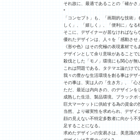
それ故に、最適であることの「確かさ
*
「コンセプト」も、「画期的な技術」
しく」、「嬉しく」、「便利に」なる
そこに、デザイナーが居なければなら
優れたデザインは、人々を「感動させ
《形や色》はその究極の表現素材でも
デザインとして余り意味があることで
殺伐とした「モノ」環境にも関心が無
これは問題である。タテマエ論だけで
我々の豊かな生活環境を創る事はデザ
その事は、実は人の「生き方」、「心
ただ、最近は内向きの、のデザインを
成熟した生活、製品環境。ブラックボ
巨大マーケットに供給する為の資金の
当然、より確実性を求められ、デザイ
顔の見えない不特定多数者に向かう不
足することになる。
求めたデザインの安易さは、美意識の