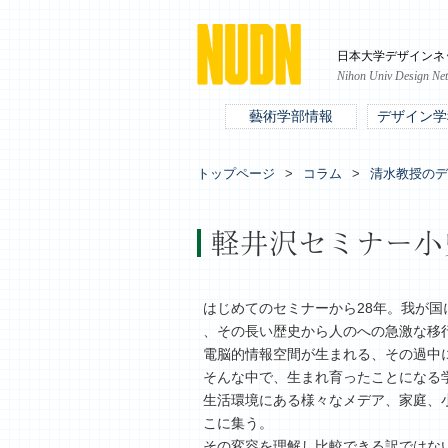
日本大学デザインネ
Nihon Univ Design Ne
藝術学部情報
デザイン学
トップページ
コラム
清水教授のデ
軽井沢セミナー小史(
はじめてのセミナーから28年。我が
、その長い歴史から人のへの急激な移
電脳的情報空間が生まれる、その過中
そんな中で、生まれ育ったことになる
生活環境にある様々なメデア、家庭、
こに集う。
その変容を理解し比較できる訳ではな