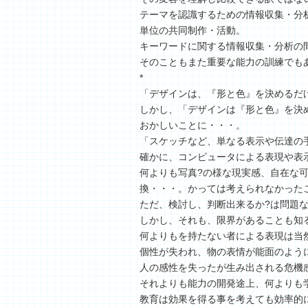
テーマを認識するための情報収集・分
単位の共同制作・活動。
キーワードに関する情報収集・分析の
そのこともまた重要な能力の訓練でも
*
「デザインは、『形と色』を決めるだ
しかし、「デザインは『形と色』を決
おかしいことに・・・。
「スケッチなど、単なる表示や伝達の
確かに、コンピュータによる表現や表
何よりも写真?の様な現実感、自在な
換・・・。かっては考えられなかった
ただ、検討し、判断出来るか?は問題
しかし、それも、限界があることも知
何よりもを持たない者による表現は当
個性が失われ、物の表情が能面のよう
人の感性を失ったが生み出される危機
それよりも能力の開発途上、何よりも
教育は効果を得る事を考えても効率的