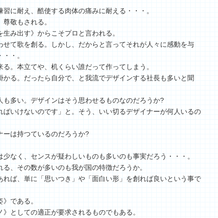
練習に耐え、酷使する肉体の痛みに耐える・・・。
。尊敬もされる。
を生み出す》からこそプロと言われる。
わせて歌を創る。しかし、だからと言ってそれが人々に感動を与
・・・。
来る。本立てや、机くらい誰だって作ってしまう。
掛かる。だったら自分で、と我流でデザインする社長も多いと聞
人も多い。デザインはそう思わせるものなのだろうか?
ればいけないのです」と。そう、いい切るデザイナーが何人いるの
ナーは持つているのだろうか?
は少なく、センスが疑わしいものも多いのも事実だろう・・・。
れる、その数が多いのも我が国の特徴だろうか。
あれば、単に「思いつき」や「面白い形」を創れば良いという事で
姿》である。
ノ》としての適正が要求されるものでもある。