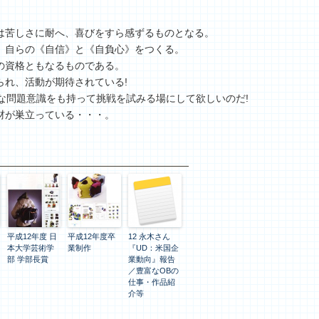
は苦しさに耐へ、喜びをすら感ずるものとなる。
、自らの《自信》と《自負心》をつくる。
の資格ともなるものである。
られ、活動が期待されている!
な問題意識をも持って挑戦を試みる場にして欲しいのだ!
材が巣立っている・・・。
平成12年度 日
平成12年度卒
12 永木さん
本大学芸術学
業制作
『UD：米国企
部 学部長賞
業動向』報告
／豊富なOBの
仕事・作品紹
介等