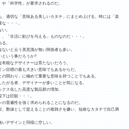
」や「科学性」が要求されるのだ。
も、適切な「意味ある美しいカタチ」にまとめ上げる。時には「楽
様な・・・。
ない。
」、「生活に歓びを与える」ものなのだ・・・。
ある。
はないと云う美意識が無い関係者も多い。
いという事だろうか?
は有能なデザイナーは育たないだろう。
イン目標の最も大きい意味でもあるからだ。
との関わり」に極めて重要な意味を持つことでもある。
したがる者、デザイナーが多いことが気になる。
ックス化した高度な製品群の増加。
投下は巨額・・・。
ンの普遍性を強く求められることになるのだ。
安。数値として捉えることの複雑さを嫌い、短絡なカタチで自己満
無いデザインと同様に空しい。