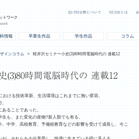
ID/PD分野について
NUDNとは
ットワーク
twork
科情報
卒業生作品
学生作品
コラム
ザインコラム
軽井沢セミナー小史(3)80時間電脳時代の 連載12
3)80時間電脳時代の 連載12
国における技術革新、生活環境はこれまでに無い変容。
行。
にあることであった。
学生も、また変化の産物?新人類でも有る。
小、中学、高校教育、予備校教育などの影響を受けて成長し、今こ
いが、それらを十分享受し、快適に生きている様に見える。