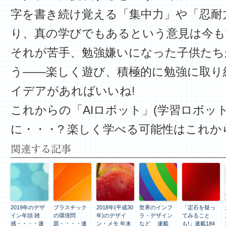
字を書き続け覚える「集中力」や「忍耐
り、真の学びでもあるという意見は今も
それが苦手、勉強嫌いになった子供たち
う――楽しく遊び、積極的に勉強に取り
イデアがあればいいね!
これからの「AIロボット」(学習ロボッ
に・・・? 楽しく学べる可能性はこれか
関連する記事
2019年のデザ
プラスチック
2018年(平成30
世界のインフ
「定石を疑っ
イン年頭 雑
の環境問
年)のデザイ
ラ・デザイン
てみること
感・・・・連
題・・・・連
ン・メモ 年末
など 連載
も!」連載184